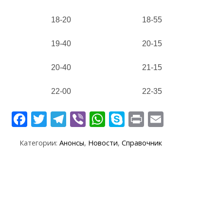
18-20
18-55
19-40
20-15
20-40
21-15
22-00
22-35
F
T
T
Vi
W
S
Pr
E
ac
w
el
b
h
k
in
m
Категории:
Анонсы
,
Новости
,
Справочник
e
itt
e
er
at
y
t
ai
b
er
gr
s
p
l
o
a
A
e
o
m
p
k
p