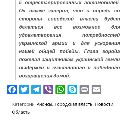
5 отреставрированных автомобилей.
Он также заверил, что и впредь со
стороны городской власти будет
делаться все возможное для
удовлетворения потребностей
украинской армии и для ускорения
нашей общей победы. Глава города
пожелал защитникам украинской земли
выдержки и счастливого и победного
возвращения домой.
F
T
T
Vi
W
S
Pr
E
ac
w
el
b
h
k
in
m
Категории:
Анонсы
,
Городская власть
,
Новости
,
e
itt
e
er
at
y
t
ai
Область
b
er
gr
s
p
l
o
a
A
e