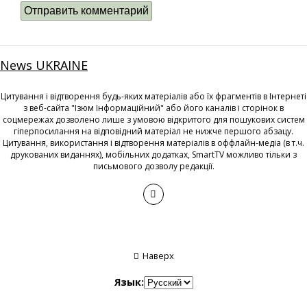
News UKRAINE
Цитування і відтворення будь-яких матеріалів або їх фрагментів в Інтернеті
з веб-сайта "Ізюм Інформаційний" або його каналів і сторінок в
соцмережах дозволено лише з умовою відкритого для пошукових систем
гіперпосилання на відповідний матеріал не нижче першого абзацу.
Цитування, використання і відтворення матеріалів в оффлайн-медіа (в т.ч.
друкованих виданнях), мобільних додатках, SmartTV можливо тільки з
письмового дозволу редакції.
Наверх
Язык: