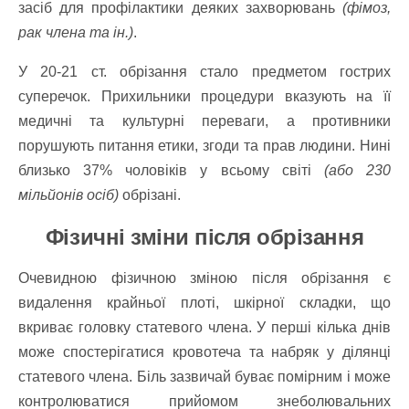
засіб для профілактики деяких захворювань
(фімоз,
рак члена та ін.)
.
У 20-21 ст. обрізання стало предметом гострих
суперечок. Прихильники процедури вказують на її
медичні та культурні переваги, а противники
порушують питання етики, згоди та прав людини. Нині
близько 37% чоловіків у всьому світі
(або 230
мільйонів осіб)
обрізані.
Фізичні зміни після обрізання
Очевидною фізичною зміною після обрізання є
видалення крайньої плоті, шкірної складки, що
вкриває головку статевого члена. У перші кілька днів
може спостерігатися кровотеча та набряк у ділянці
статевого члена. Біль зазвичай буває помірним і може
контролюватися прийомом знеболювальних