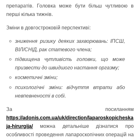
препаратів. Головка може бути більш чутливою в
перші кілька тижнів.
Зміни в довгостроковій перспективі:
зниження ризику деяких захворювань: ІПСШ,
ВІЛ/СНІД, рак статевого члена;
підвищена чутливість головки, що може
призвести до швидшого настання оргазму;
косметичні зміни;
психологічні зміни: відчуття втрати або
невпевненості в собі.
За посиланням
https://adonis.com.ua/uk/direction/laparoskopicheska
ja-hirurgija/
можна детальніше дізнатися про
особливості проведення лапароскопічних операцій на