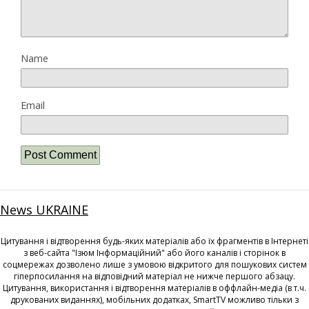
Name
Email
News UKRAINE
Цитування і відтворення будь-яких матеріалів або їх фрагментів в Інтернеті
з веб-сайта "Ізюм Інформаційний" або його каналів і сторінок в
соцмережах дозволено лише з умовою відкритого для пошукових систем
гіперпосилання на відповідний матеріал не нижче першого абзацу.
Цитування, використання і відтворення матеріалів в оффлайн-медіа (в т.ч.
друкованих виданнях), мобільних додатках, SmartTV можливо тільки з