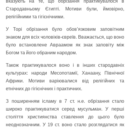
вказують на те, що обрізання практикувалося в
Стародавньому Єгипті. Мотиви були, ймовірно,
релігійними та гігієнічними.
У Торі обрізання було обов’язковим заповітним
знаком для всіх чоловіків-євреїв. Вважається, що воно
було встановлене Авраамом як знак заповіту між
Богом та його обраним народом.
Також практикувалося воно і в інших стародавніх
культурах: народи Месопотамії, Ханаану, Північної
Африки. Мотиви варіювалися від релігійних та
етнічних до гігієнічних і практичних.
З поширенням ісламу в 7 ст. н.е. обрізання стало
широко практикуватися серед мусульман. У перші
століття християнства ставлення до цього було
неоднозначним. У 19 ст. воно стало розглядатися як