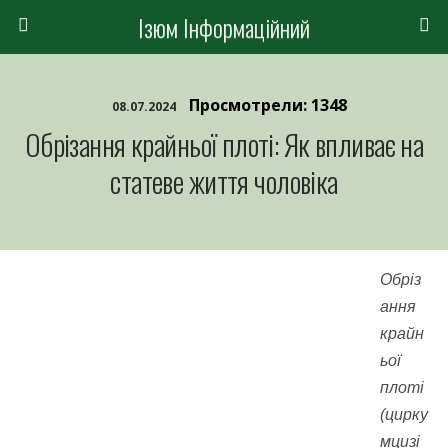
Ізюм Інформаційний
Просмотрели: 1348
08.07.2024
Обрізання крайньої плоті: Як впливає на
статеве життя чоловіка
Обріз
ання
крайн
ьої
плоті
(цирку
мцизі