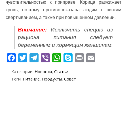
чувствительностью к приправе. Корица разжижает
кровь, поэтому противопоказана людям с низким
свертыванием, а также при повышенном давлении.
Внимание:
Исключить специю из
рациона питания следует
беременным и кормящим женщинам.
F
T
T
Vi
W
S
Pr
E
ac
w
el
b
h
k
in
m
Категории:
Новости
,
Статьи
e
itt
e
er
at
y
t
ai
Теги:
Питание
,
Продукты
,
Совет
b
er
gr
s
p
l
o
a
A
e
o
m
p
k
p