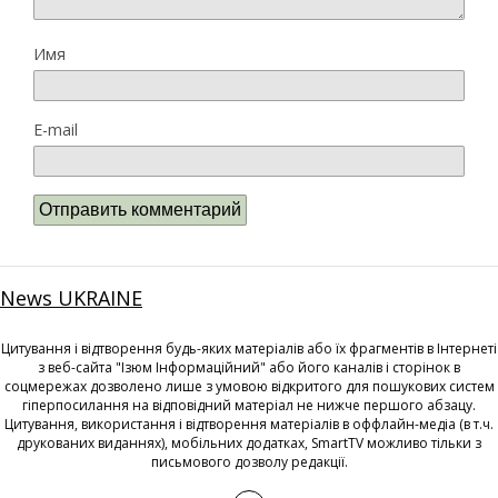
Имя
E-mail
News UKRAINE
Цитування і відтворення будь-яких матеріалів або їх фрагментів в Інтернеті
з веб-сайта "Ізюм Інформаційний" або його каналів і сторінок в
соцмережах дозволено лише з умовою відкритого для пошукових систем
гіперпосилання на відповідний матеріал не нижче першого абзацу.
Цитування, використання і відтворення матеріалів в оффлайн-медіа (в т.ч.
друкованих виданнях), мобільних додатках, SmartTV можливо тільки з
письмового дозволу редакції.