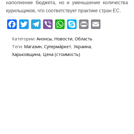
наполнение бюджета, но и уменьшение количества
курильщиков, что соответствует практике стран ЕС.
F
T
T
Vi
W
S
Pr
E
ac
w
el
b
h
k
in
m
Категории:
Анонсы
,
Новости
,
Область
e
itt
e
er
at
y
t
ai
Теги:
Магазин
,
Суперма́ркет
,
Украина
,
b
er
gr
s
p
l
Харьковщина
,
Цена (стоимость)
o
a
A
e
o
m
p
k
p