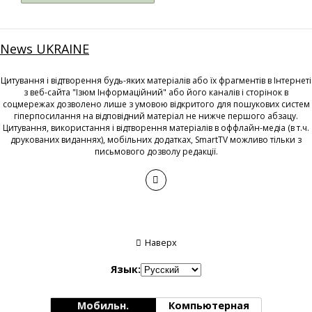
News UKRAINE
Цитування і відтворення будь-яких матеріалів або їх фрагментів в Інтернеті
з веб-сайта "Ізюм Інформаційний" або його каналів і сторінок в
соцмережах дозволено лише з умовою відкритого для пошукових систем
гіперпосилання на відповідний матеріал не нижче першого абзацу.
Цитування, використання і відтворення матеріалів в оффлайн-медіа (в т.ч.
друкованих виданнях), мобільних додатках, SmartTV можливо тільки з
письмового дозволу редакції.
Наверх
Язык:
Мобильн.
Компьютерная