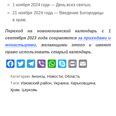
1 ноября 2024 года — День всех святых;
21 ноября 2024 года — Введение Богородицы
в храм.
Переход на новоюлианский календарь с 1
сентября 2023 года сохраняется
за приходами и
монастырями
, желающими этого и имеют
право использовать старый календарь.
F
T
T
Vi
W
S
Pr
E
ac
w
el
b
h
k
in
m
Категории:
Анонсы
,
Новости
,
Область
e
itt
e
er
at
y
t
ai
Теги:
Изюмский район
,
Украина
,
Харьковщина
,
b
er
gr
s
p
l
Храм
,
Церковь
o
a
A
e
o
m
p
k
p