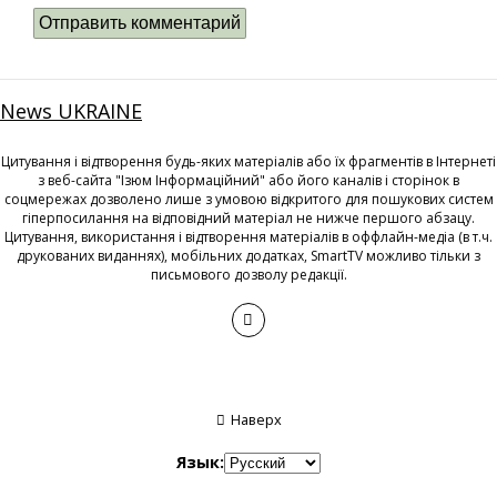
News UKRAINE
Цитування і відтворення будь-яких матеріалів або їх фрагментів в Інтернеті
з веб-сайта "Ізюм Інформаційний" або його каналів і сторінок в
соцмережах дозволено лише з умовою відкритого для пошукових систем
гіперпосилання на відповідний матеріал не нижче першого абзацу.
Цитування, використання і відтворення матеріалів в оффлайн-медіа (в т.ч.
друкованих виданнях), мобільних додатках, SmartTV можливо тільки з
письмового дозволу редакції.
Наверх
Язык: