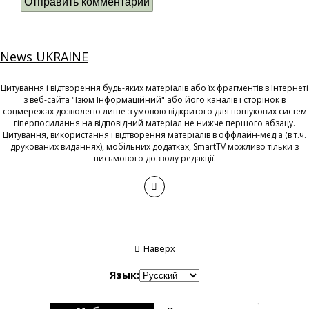
News UKRAINE
Цитування і відтворення будь-яких матеріалів або їх фрагментів в Інтернеті
з веб-сайта "Ізюм Інформаційний" або його каналів і сторінок в
соцмережах дозволено лише з умовою відкритого для пошукових систем
гіперпосилання на відповідний матеріал не нижче першого абзацу.
Цитування, використання і відтворення матеріалів в оффлайн-медіа (в т.ч.
друкованих виданнях), мобільних додатках, SmartTV можливо тільки з
письмового дозволу редакції.
Наверх
Язык: