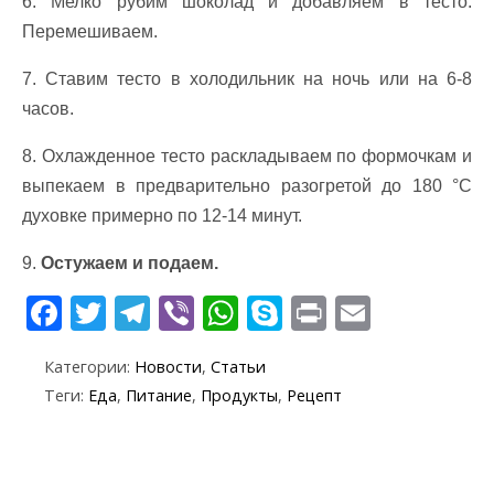
6. Мелко рубим шоколад и добавляем в тесто.
Перемешиваем.
7. Ставим тесто в холодильник на ночь или на 6-8
часов.
8. Охлажденное тесто раскладываем по формочкам и
выпекаем в предварительно разогретой до 180 °C
духовке примерно по 12-14 минут.
9.
Остужаем и подаем.
F
T
T
Vi
W
S
Pr
E
ac
w
el
b
h
k
in
m
Категории:
Новости
,
Статьи
e
itt
e
er
at
y
t
ai
Теги:
Еда
,
Питание
,
Продукты
,
Рецепт
b
er
gr
s
p
l
o
a
A
e
o
m
p