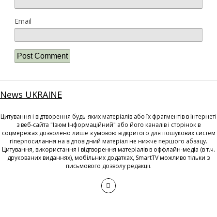
Email
News UKRAINE
Цитування і відтворення будь-яких матеріалів або їх фрагментів в Інтернеті
з веб-сайта "Ізюм Інформаційний" або його каналів і сторінок в
соцмережах дозволено лише з умовою відкритого для пошукових систем
гіперпосилання на відповідний матеріал не нижче першого абзацу.
Цитування, використання і відтворення матеріалів в оффлайн-медіа (в т.ч.
друкованих виданнях), мобільних додатках, SmartTV можливо тільки з
письмового дозволу редакції.