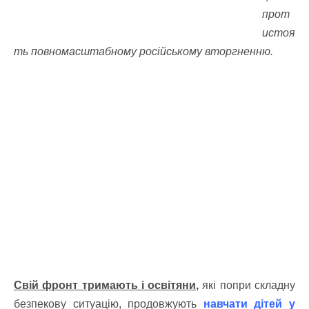
прот
истоя
ть повномасштабному російському вторгненню.
Свій фронт тримають і освітяни,
які попри складну
безпекову ситуацію, продовжують
навчати дітей у