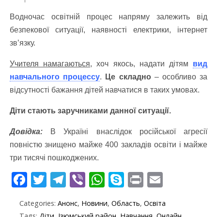
Водночас освітній процес напряму залежить від
безпекової ситуації, наявності електрики, інтернет
зв’язку.
Учителя намагаються,
хоч якось, надати дітям
вид
навчального процессу
.
Це складно
– особливо за
відсутності бажання дітей навчатися в таких умовах.
Діти стають заручниками данної ситуації.
Довідка:
В Україні внаслідок російської агресії
повністю знищено майже 400 закладів освіти і майже
три тисячі пошкоджених.
F
T
T
Vi
W
S
Pr
E
ac
w
el
b
h
k
in
m
Categories:
Анонс
,
Новини
,
Область
,
Освіта
e
itt
e
er
at
y
t
ai
Tags:
Діти
,
Ізюмський район
,
Навчання
,
Онлайн
,