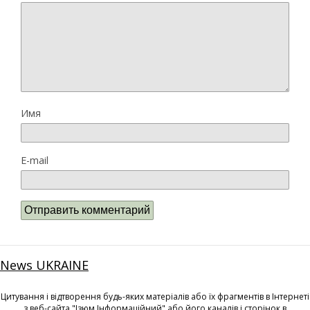
Имя
E-mail
News UKRAINE
Цитування і відтворення будь-яких матеріалів або їх фрагментів в Інтернеті
з веб-сайта "Ізюм Інформаційний" або його каналів і сторінок в