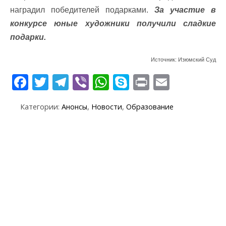
наградил победителей подарками.
За участие в
конкурсе юные художники получили сладкие
подарки.
Источник: Изюмский Суд
F
T
T
Vi
W
S
Pr
E
ac
w
el
b
h
k
in
m
Категории:
Анонсы
,
Новости
,
Образование
e
itt
e
er
at
y
t
ai
b
er
gr
s
p
l
o
a
A
e
o
m
p
k
p