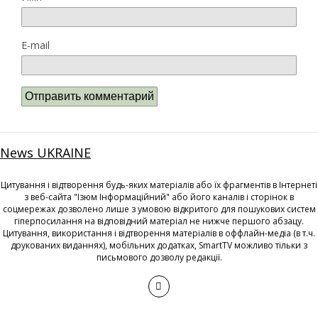
E-mail
News UKRAINE
Цитування і відтворення будь-яких матеріалів або їх фрагментів в Інтернеті
з веб-сайта "Ізюм Інформаційний" або його каналів і сторінок в
соцмережах дозволено лише з умовою відкритого для пошукових систем
гіперпосилання на відповідний матеріал не нижче першого абзацу.
Цитування, використання і відтворення матеріалів в оффлайн-медіа (в т.ч.
друкованих виданнях), мобільних додатках, SmartTV можливо тільки з
письмового дозволу редакції.