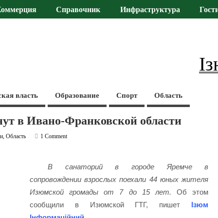
Коммерция
Справочник
Инфраструктура
Гост
Із
ская власть
Образование
Спорт
Область
нут в Ивано-Франковской области
ти
,
Область
1 Comment
В санаторий в городе Яремче в
сопровождении взрослых поехали 44 юных жителя
Изюмской громады от 7 до 15 лет.
Об этом
сообщили в Изюмской ГТГ, пишет
Ізюм
Інформаційний
.