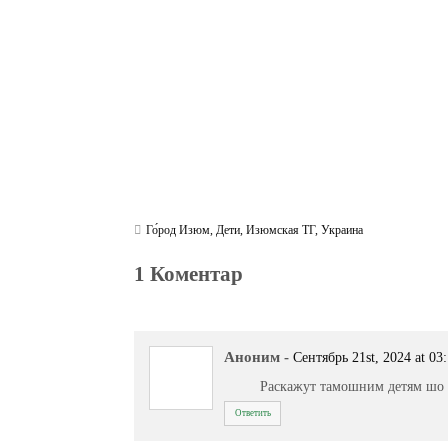
m
pp
Го́род Изюм
,
Дети
,
Изюмская ТГ
,
Украина
1 Коментар
Аноним
-
Сентябрь 21st, 2024 at 03
Раскажут тамошним детям шо ту
Ответить