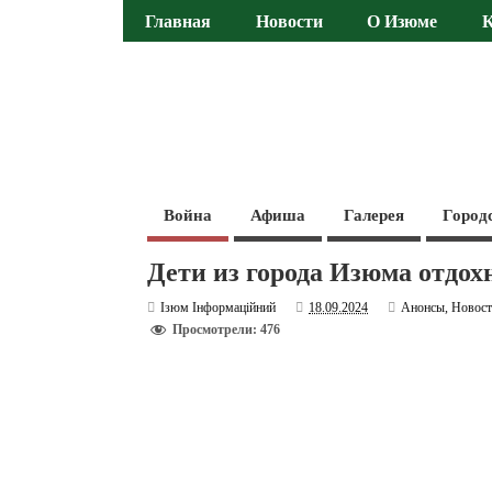
Главная
Новости
О Изюме
Война
Афиша
Галерея
Город
Дети из города Изюма отдох
Ізюм Інформаційний
18.09.2024
Анонсы
,
Новос
Просмотрели: 476