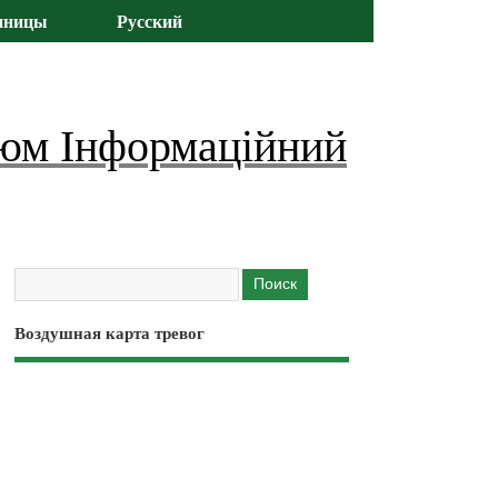
иницы
Русский
юм Інформаційний
Воздушная карта тревог