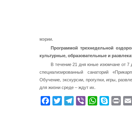
мэрии.
Программой трехнедельной оздоро
культурные, образовательные и развлека
В течение 21 дня юные изюмчане от 7 
специализированный санаторий «Прикар
Обучение, экскурсии, прогулки, игры, разв
для жизни среде – ждут их.
Fa
T
Te
Vi
W
S
Pr
ce
wi
le
be
ha
ky
in
bo
tte
gr
r
ts
pe
t
ok
r
a
A