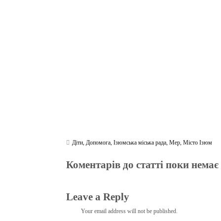
bo
tte
gr
r
ts
pe
t
ok
r
a
A
m
pp
Діти
,
Допомога
,
Ізюмська міська рада
,
Мер
,
Місто Ізюм
Коментарів до статті поки немає
Leave a Reply
Your email address will not be published.