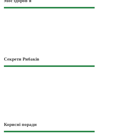
Моє здоров’я
Секрети Рибаків
Корисні поради