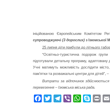
ініційованою Європейським Комітетом Рег
супроводжуючі
(3 дорослих)
з Ізюмської 
25 липня діти прибули до літнього табо
“Освітньо-туристична подорож групи
підготували детальну програму, адаптовану д
Учні матимуть можливість дослідити місто, 
пам’ятки та розважальні центри для дітей”, –
Витрати за відпочинок здійснюється
перевезення – Ізюмська міська рада.
Fa
T
Te
Vi
W
S
Pr
ce
wi
le
be
ha
ky
in