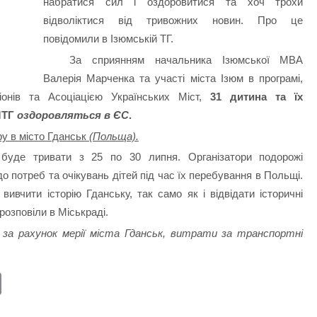
набратися сил і оздоровитися та хоч трохи
відволіктися від тривожних новин. Про це
повідомили в Ізюмській ТГ.
За сприянням начальника Ізюмської МВА
Валерія Марченка та участі міста Ізюм в програмі,
іонів та Асоціацією Українських Міст,
31 дитина та їх
МТГ
оздоровляться в ЄС
.
ру в місто Гданськ
(Польща).
 буде тривати з 25 по 30 липня. Організатори подорожі
о потреб та очікувань дітей під час їх перебування в Польщі.
вивчити історію Гданську, так само як і відвідати історичні
 розповіли в Міськраді.
 за рахунок мерії міста Гданськ, витрати за транспортні
E
m