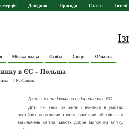
омерція
Довідник
Пригоди
Статті
Готелі
Із
я
Міська влада
Освіта
Спорт
Область
очинку в ЄС – Польща
світа
No Comment
Діти із міста Ізюма на оздоровленні в ЄС.
Діти, які весь рік жили і вчилися в умовах
постійних повітряних тривог, ракетних обстрілів та
відключень світла, мають добре відпочити влітку,