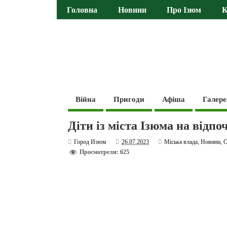
Головна
Новини
Про Ізюм
К
Війна
Пригоди
Афіша
Галере
Діти із міста Ізюма на відп
Город Изюм
26.07.2023
Міська влада
,
Новини
,
О
Просмотрели: 625