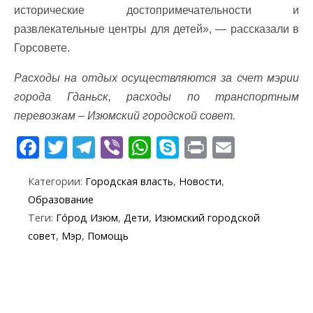
исторические достопримечательности и
развлекательные центры для детей», — рассказали в
Горсовете.
Расходы на отдых осуществляются за счет мэрии
города Гданьск, расходы по транспортным
перевозкам – Изюмский городской совет.
F
T
T
Vi
W
S
Pr
E
ac
w
el
b
h
k
in
m
Категории:
Городская власть
,
Новости
,
e
itt
e
er
at
y
t
ai
Образование
b
er
gr
s
p
l
Теги:
Го́род Изюм
,
Дети
,
Изюмский городской
o
a
A
e
совет
,
Мэр
,
Помощь
o
m
p
k
p