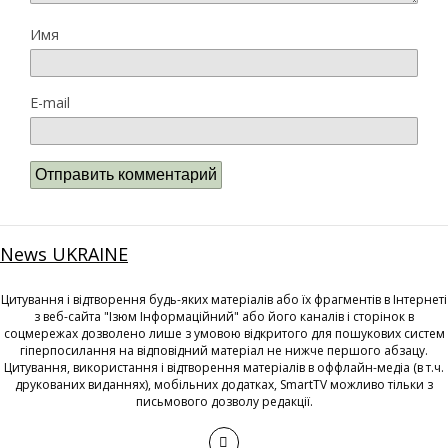
Имя
E-mail
News UKRAINE
Цитування і відтворення будь-яких матеріалів або їх фрагментів в Інтернеті
з веб-сайта "Ізюм Інформаційний" або його каналів і сторінок в
соцмережах дозволено лише з умовою відкритого для пошукових систем
гіперпосилання на відповідний матеріал не нижче першого абзацу.
Цитування, використання і відтворення матеріалів в оффлайн-медіа (в т.ч.
друкованих виданнях), мобільних додатках, SmartTV можливо тільки з
письмового дозволу редакції.