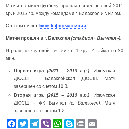
Матчи по мини-футболу прошли среди юношей 2011
г.р. и 2015 г.р. между командами г. Балаклея и г. Изюм.
Об этом пишет
Ізюм Інформаційний
.
Матчи прошли в г. Балаклея
(стадион «Вымпел»).
Играли по круговой системе в 1 круг 2 тайма по 20
мин.
Первая игра
(2011 – 2013 г.р.):
Изюмская
ДЮСШ – Балаклейская ДЮСШ. Матч
завершен со счетом 10:3.
Вторая игра
(2015 – 2016 г.р.)
:
Изюмская
ДЮСШ – ФК Вымпел
(г. Балаклея).
Матч
завершен со счетом 1:2.
F
T
T
Vi
W
S
Pr
E