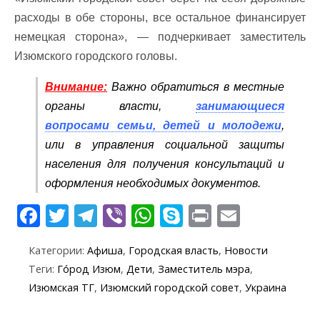
расходы в обе стороны, все остальное финансирует
немецкая сторона», — подчеркивает заместитель
Изюмского городского головы.
Внимание:
Важно обратиться в местные
органы власти,
занимающиеся
вопросами семьи, детей и молодежи
,
или в управления социальной защиты
населения для получения консультаций и
оформления необходимых документов.
F
T
T
Vi
W
S
Pr
E
ac
w
el
b
h
k
in
m
Категории:
Афиша
,
Городская власть
,
Новости
e
itt
e
er
at
y
t
ai
Теги:
Го́род Изюм
,
Дети
,
Заместитель мэра
,
b
er
gr
s
p
l
Изюмская ТГ
,
Изюмский городской совет
,
Украина
o
a
A
e