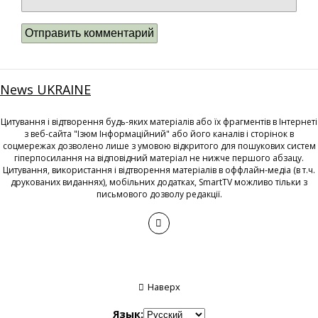
News UKRAINE
Цитування і відтворення будь-яких матеріалів або їх фрагментів в Інтернеті
з веб-сайта "Ізюм Інформаційний" або його каналів і сторінок в
соцмережах дозволено лише з умовою відкритого для пошукових систем
гіперпосилання на відповідний матеріал не нижче першого абзацу.
Цитування, використання і відтворення матеріалів в оффлайн-медіа (в т.ч.
друкованих виданнях), мобільних додатках, SmartTV можливо тільки з
письмового дозволу редакції.
Наверх
Язык: