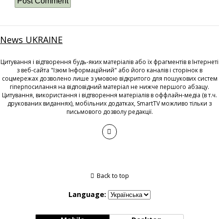
News UKRAINE
Цитування і відтворення будь-яких матеріалів або їх фрагментів в Інтернеті
з веб-сайта "Ізюм Інформаційний" або його каналів і сторінок в
соцмережах дозволено лише з умовою відкритого для пошукових систем
гіперпосилання на відповідний матеріал не нижче першого абзацу.
Цитування, використання і відтворення матеріалів в оффлайн-медіа (в т.ч.
друкованих виданнях), мобільних додатках, SmartTV можливо тільки з
письмового дозволу редакції.
Back to top
Language: