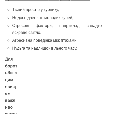
Тісний простір у курнику,
Недосвідченість молодих курей,
Стресові фактори, наприклад, занадто
яскраве світло,
Агресивна поведінка між птахами,
Нудьга та надлишок вільного часу.
Для
борот
ьби з
цим
явищ
ем
важл
иво