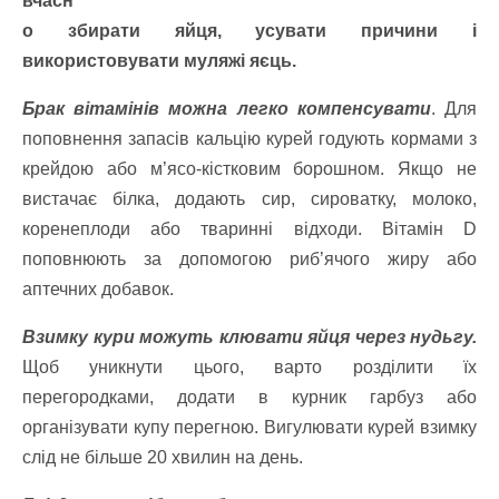
вчасн
о збирати яйця, усувати причини і
використовувати муляжі яєць.
Брак вітамінів можна легко компенсувати
. Для
поповнення запасів кальцію курей годують кормами з
крейдою або м’ясо-кістковим борошном. Якщо не
вистачає білка, додають сир, сироватку, молоко,
коренеплоди або тваринні відходи. Вітамін D
поповнюють за допомогою риб’ячого жиру або
аптечних добавок.
Взимку кури можуть клювати яйця через нудьгу.
Щоб уникнути цього, варто розділити їх
перегородками, додати в курник гарбуз або
організувати купу перегною. Вигулювати курей взимку
слід не більше 20 хвилин на день.