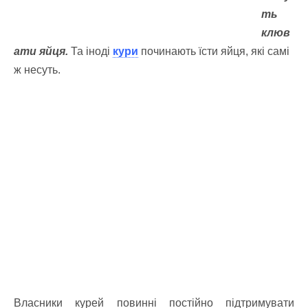
ть
клюв
ати яйця.
Та і
ноді
кури
починають їсти яйця, які самі
ж несуть.
Власники курей повинні постійно підтримувати