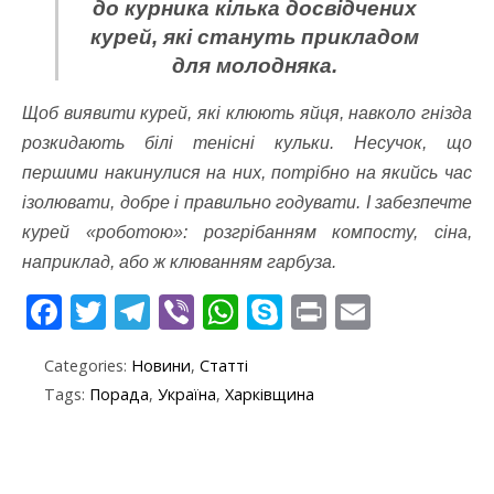
до курника кілька досвідчених
курей, які стануть прикладом
для молодняка.
Щоб виявити курей, які клюють яйця, навколо гнізда
розкидають білі тенісні кульки. Несучок, що
першими накинулися на них, потрібно на якийсь час
ізолювати, добре і правильно годувати. І забезпечте
курей «роботою»: розгрібанням компосту, сіна,
наприклад, або ж клюванням гарбуза.
F
T
T
Vi
W
S
Pr
E
ac
w
el
b
h
k
in
m
Categories:
Новини
,
Статті
e
itt
e
er
at
y
t
ai
Tags:
Порада
,
Україна
,
Харківщина
b
er
gr
s
p
l
o
a
A
e
o
m
p