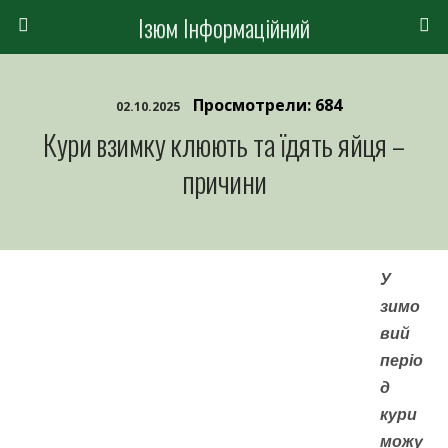
Ізюм Інформаційний
Просмотрели: 684
02.10.2025
Кури взимку клюють та їдять яйця –
причини
У
зимо
вий
періо
д
кури
можу