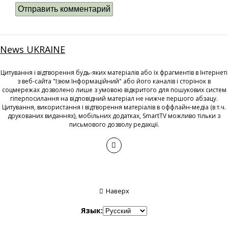
News UKRAINE
Цитування і відтворення будь-яких матеріалів або їх фрагментів в Інтернеті
з веб-сайта "Ізюм Інформаційний" або його каналів і сторінок в
соцмережах дозволено лише з умовою відкритого для пошукових систем
гіперпосилання на відповідний матеріал не нижче першого абзацу.
Цитування, використання і відтворення матеріалів в оффлайн-медіа (в т.ч.
друкованих виданнях), мобільних додатках, SmartTV можливо тільки з
письмового дозволу редакції.
Наверх
Язык: