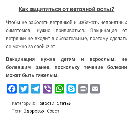
Как защититься от ветряной оспы?
Чтобы не заболеть ветрянкой и избежать неприятных
симптомов, нужно прививаться. Вакцинация от
ветрянки не входит в обязательные, поэтому сделать
ее можно за свой счет.
Вакцинация нужна детям и взрослым, не
болевшим ранее, поскольку течение болезни
может быть тяжелым.
F
T
T
Vi
W
S
Pr
E
ac
w
el
b
h
k
in
m
Категории:
Новости
,
Статьи
e
itt
e
er
at
y
t
ai
Теги:
Здоровья
,
Совет
b
er
gr
s
p
l
o
a
A
e