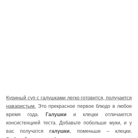
Куриный суп с галушками легко готовится, получается
наваристым.
Это прекрасное первое блюдо в любое
время года.
Галушки
и клецки отличаются
консистенцией теста. Добавьте побольше муки, и у
вас получатся
галушки
, поменьше – клецки.