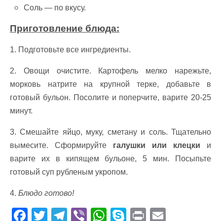
Соль — по вкусу.
Приготовление блюда:
1. Подготовьте все ингредиенты.
2. Овощи очистите. Картофель мелко нарежьте,
морковь натрите на крупной терке, добавьте в
готовый бульон. Посолите и поперчите, варите 20-25
минут.
3. Смешайте яйцо, муку, сметану и соль. Тщательно
вымесите. Сформируйте
галушки или клецки
и
варите их в кипящем бульоне, 5 мин. Посыпьте
готовый суп рубленым укропом.
4.
Блюдо готово!
F
T
T
Vi
W
S
Pr
E