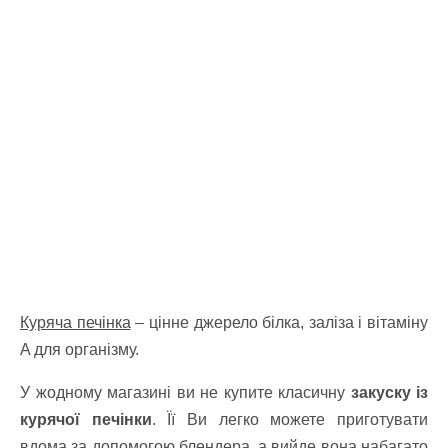
Куряча печінка
– цінне джерело білка, заліза і вітаміну
A для організму.
У жодному магазині ви не купите класичну
закуску із
курячої печінки
. Її Ви легко можете приготувати
вдома за допомогою блендера, а вийде вона набагато