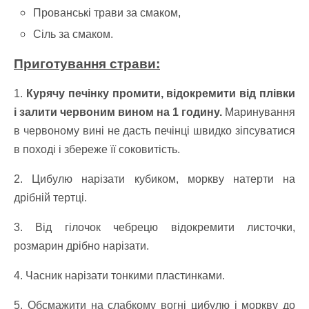
Прованські трави за смаком,
Сіль за смаком.
Приготування страви:
1.
Курячу печінку промити, відокремити від плівки
і залити червоним вином на 1 годину.
Маринування
в червоному вині не дасть печінці швидко зіпсуватися
в поході і збереже її соковитість.
2. Цибулю нарізати кубиком, моркву натерти на
дрібній тертці.
3. Від гілочок чебрецю відокремити листочки,
розмарин дрібно нарізати.
4. Часник нарізати тонкими пластинками.
5. Обсмажити на слабкому вогні цибулю і моркву до