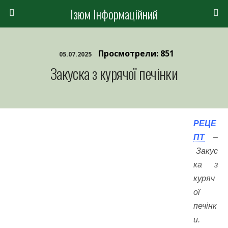
Ізюм Інформаційний
Просмотрели: 851
05.07.2025
Закуска з курячої печінки
РЕЦЕ
ПТ
–
Закус
ка з
куряч
ої
печінк
и.