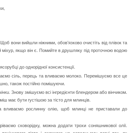
ки,
 Щоб вони вийшли ніжними, обов’язково очистіть від плівок та
 міхур, якщо він є. Помийте в друшляку під проточною водою
ясорубці до однорідної консистенції.
даємо сіль, перець та вливаємо молоко. Перемішуємо все це
шно, також постійно помішуючи.
інки.
Знову змішуємо всі інгредієнти блендером або вінчиком.
міш має бути густішою за тісто для млинців.
ста вливаємо рослинну олію, щоб млинці не приставали до
ріваємо сковорідку, можна додати трохи соняшникової олії.