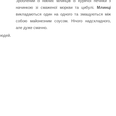
Зроблений із ніжних млинців із курячої печінки з
начинкою зі смаженої моркви та цибулі.
Млинці
викладаються один на одного та змащуються між
собою майонезним соусом. Нічого надскладного,
але дуже смачно.
людей.