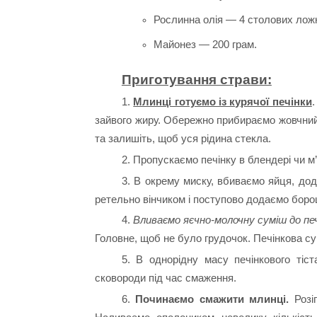
Рослинна олія — 4 столових лож
Майонез — 200 грам.
Приготування страви:
1.
Млинці готуємо із курячої печінки
.
зайвого жиру. Обережно прибираємо жовчний
та залишіть, щоб уся рідина стекла.
2. Пропускаємо печінку в блендері чи м’
3. В окрему миску, вбиваємо яйця, до
ретельно вінчиком і поступово додаємо боро
4.
Вливаємо яєчно-молочну суміш до печ
Головне, щоб не було грудочок. Печінкова су
5. В однорідну масу печінкового ті
сковороди під час смаження.
6.
Починаємо смажити млинці.
Розіг