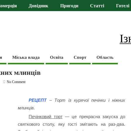
омерція
Довідник
Пригоди
Статті
Готелі
Із
я
Міська влада
Освіта
Спорт
Область
іжних млинців
No Comment
РЕЦЕПТ
– Торт із курячої печінки і ніжних
млинців.
Печінковий торт
— це прекрасна закуска до
святкового столу, яку гості змітають на раз-два.