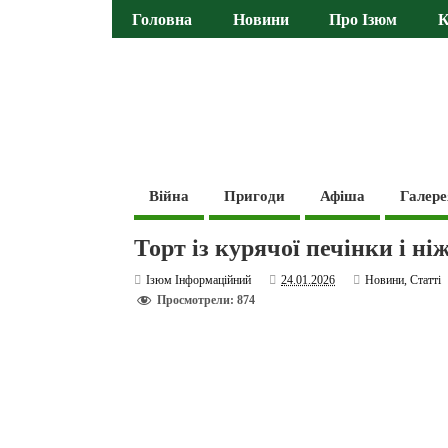
Головна
Новини
Про Ізюм
К
Війна
Пригоди
Афіша
Галере
Торт із курячої печінки і н
Ізюм Інформаційний
24.01.2026
Новини
,
Статті
Просмотрели: 874