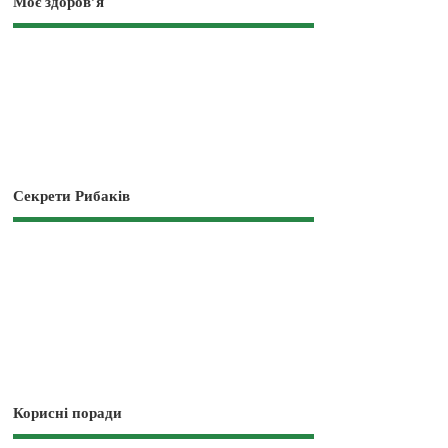
Моє здоров’я
Секрети Рибаків
Корисні поради