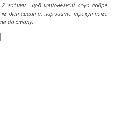
а 2 години, щоб майонезний соус добре
отім діставайте, нарізайте трикутними
е до столу.
E
m
ail