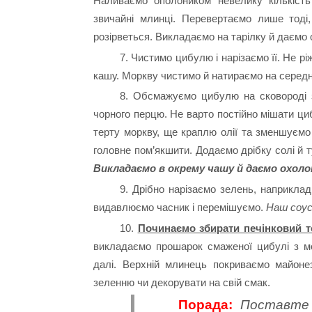
Наливаємо ополоником невелику кількість 
звичайні млинці. Перевертаємо лише тоді
розірветься. Викладаємо на тарілку й даємо
7. Чистимо цибулю і нарізаємо її. Не р
кашу. Моркву чистимо й натираємо на середн
8. Обсмажуємо цибулю на сковороді 
чорного перцю. Не варто постійно мішати ци
терту моркву, ще краплю олії та зменшуєм
головне пом’якшити. Додаємо дрібку солі й т
Викладаємо в окрему чашу й даємо охол
9. Дрібно нарізаємо зелень, наприклад
видавлюємо часник і перемішуємо.
Наш соус
10.
Починаємо збирати печінковий т
викладаємо прошарок смаженої цибулі з м
далі. Верхній млинець покриваємо майоне
зеленню чи декорувати на свій смак.
Порада:
Поставте 