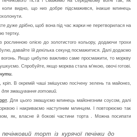
печінкового тіста і смажимо на середньому вогні так, як
, коли видно, що низ добре підсмажився, інакше млинець
 охолонути.
іжте дуже дрібно, щоб вона під час жарки не перетворилася на
ю тертку.
з рослинною олією до золотистого кольору, додаючи трохи
булю, давайте їй декілька секунд посмажитися. Далі додаємо
о вогонь. Якщо цибулю важливо саме просмажити, то моркву
ушкуємо. Спробуйте, якщо морква стала м’якою, овочі готові.
онути.
, кріп. В окремій чаші змішуємо посічену зелень та майонез,
 для змащування готовий.
орт
. Для цього змащуємо млинець майонезним соусом, далі
орквою і накриваємо наступним млинцем. І повторюємо так
зом, як, власне й бокові частини торта . Можна посипати
печінковий торт із курячої печінки до