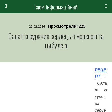
Ізюм Інформаційний
Просмотрели: 225
22.02.2026
Салат із курячих сердець з морквою та
цибулею
РЕЦЕ
ПТ
–
Сала
т із
куряч
их
серде