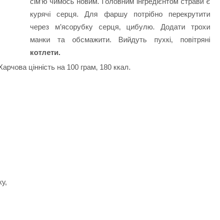
сім’ю чимось новим. Головним інгредієнтом страви є
курячі серця. Для фаршу потрібно перекрутити
через м’ясорубку серця, цибулю. Додати трохи
манки та обсмажити. Вийдуть пухкі, повітряні
котлети.
Харчова цінність на 100 грам,
180 ккал.
у,