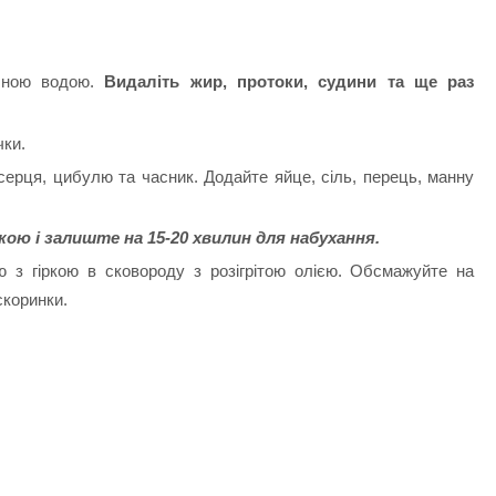
чною водою.
Видаліть жир, протоки, судини та ще раз
чки.
 серця, цибулю та часник. Додайте яйце, сіль, перець, манну
ою і залиште на 15-20 хвилин для набухання.
 з гіркою в сковороду з розігрітою олією. Обсмажуйте на
скоринки.