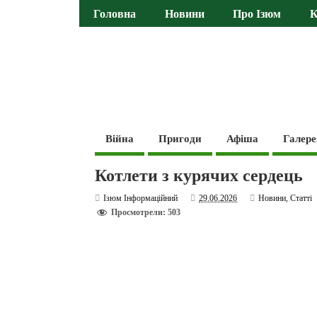
Головна
Новини
Про Ізюм
К
Війна
Пригоди
Афіша
Галере
Котлети з курячих сердець
Ізюм Інформаційний
29.06.2026
Новини
,
Статті
Просмотрели: 503