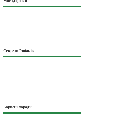
Моє здоров’я
Секрети Рибаків
Корисні поради