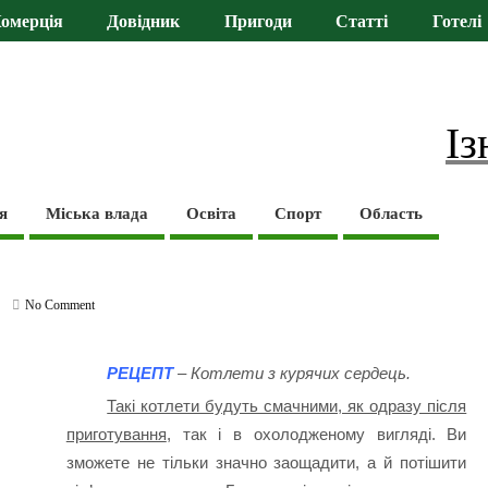
омерція
Довідник
Пригоди
Статті
Готелі
Із
я
Міська влада
Освіта
Спорт
Область
No Comment
РЕЦЕПТ
– Котлети з курячих сердець.
Такі котлети будуть смачними, як одразу після
приготування
, так і в охолодженому вигляді. Ви
зможете не тільки значно заощадити, а й потішити