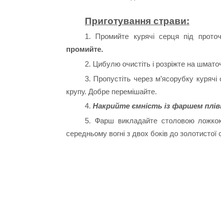
Приготування страви:
1. Промийте курячі серця під прото
промийте.
2. Цибулю очистіть і розріжте на шмато
3. Пропустіть через м’ясорубку курячі
крупу. Добре перемішайте.
4.
Накрийте ємність із фаршем плівк
5. Фарш викладайте столовою ложкою
середньому вогні з двох боків до золотистої 