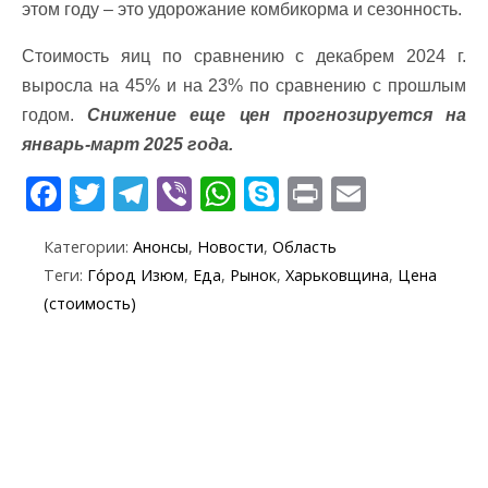
этом году – это удорожание комбикорма и сезонность.
Стоимость яиц по сравнению с декабрем 2024 г.
выросла на 45% и на 23% по сравнению с прошлым
годом.
Снижение еще цен прогнозируется на
январь-март 2025 года.
F
T
T
Vi
W
S
Pr
E
ac
w
el
b
h
k
in
m
Категории:
Анонсы
,
Новости
,
Область
e
itt
e
er
at
y
t
ai
Теги:
Го́род Изюм
,
Еда
,
Рынок
,
Харьковщина
,
Цена
b
er
gr
s
p
l
(стоимость)
o
a
A
e
o
m
p
k
p