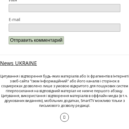
E-mail
News UKRAINE
Цитування і відтворення будь-яких матеріалів або їх фрагментів в Інтернеті
з веб-сайта "Ізюм Інформаційний" або його каналів і сторінок в
соцмережах дозволено лише з умовою відкритого для пошукових систем
гіперпосилання на відповідний матеріал не нижче першого абзацу.
Цитування, використання і відтворення матеріалів в оффлайн-медіа (в т.ч.
друкованих виданнях), мобільних додатках, SmartTV можливо тільки з
письмового дозволу редакції.