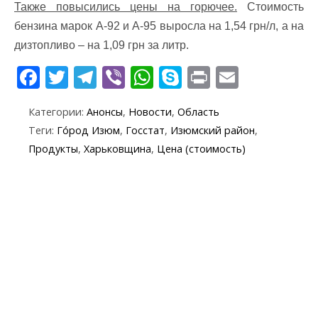
Также повысились цены на горючее.
Стоимость
бензина марок А-92 и А-95 выросла на 1,54 грн/л, а на
дизтопливо – на 1,09 грн за литр.
F
T
T
Vi
W
S
Pr
E
ac
w
el
b
h
k
in
m
Категории:
Анонсы
,
Новости
,
Область
e
itt
e
er
at
y
t
ai
Теги:
Го́род Изюм
,
Госстат
,
Изюмский район
,
b
er
gr
s
p
l
Продукты
,
Харьковщина
,
Цена (стоимость)
o
a
A
e
o
m
p
k
p