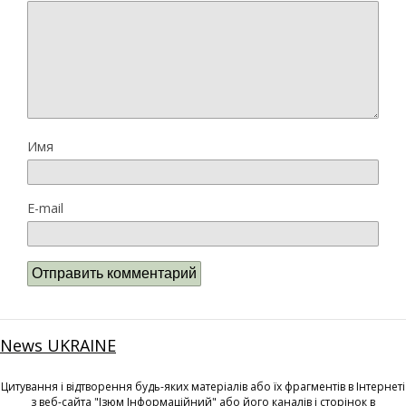
Имя
E-mail
News UKRAINE
Цитування і відтворення будь-яких матеріалів або їх фрагментів в Інтернеті
з веб-сайта "Ізюм Інформаційний" або його каналів і сторінок в