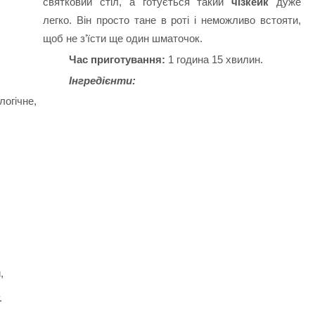
святковий стіл, а готується такий
чізкейк
дуже
легко. Він просто тане в роті і неможливо встояти,
щоб не з’їсти ще один шматочок.
Час приготування:
1 година 15 хвилин.
Інгредієнти:
логічне,
,
.