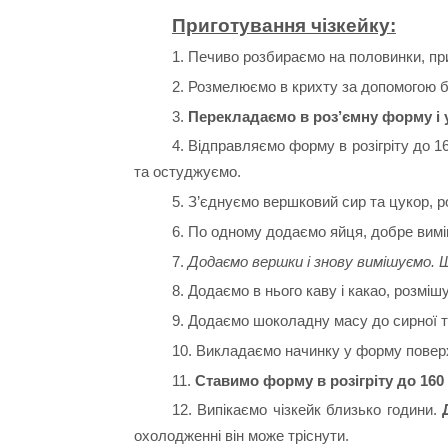
Приготування чізкейку:
1. Печиво розбираємо на половинки, пр
2. Розмелюємо в крихту за допомогою 
3.
Перекладаємо в роз’ємну форму і
4. Відправляємо форму в розігріту до 1
та остуджуємо.
5. З’єднуємо вершковий сир та цукор, р
6. По одному додаємо яйця, добре вимі
7.
Додаємо вершки і знову вимішуємо. 
8. Додаємо в нього каву і какао, розміш
9. Додаємо шоколадну масу до сирної т
10. Викладаємо начинку у форму поверх
11.
Ставимо форму в розігріту до 160 
12. Випікаємо чізкейк близько години.
охолодженні він може тріснути.