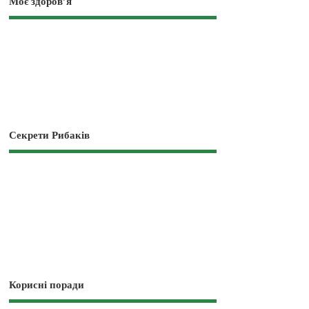
Моє здоров’я
Секрети Рибаків
Корисні поради