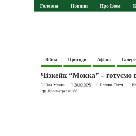
Головна
Новини
Про Ізюм
К
Війна
Пригоди
Афіша
Галере
Чізкейк “Мокка” – готуємо 
Юлія Маклай
30.09.2025
Новини
,
Статті
N
Просмотрели: 385