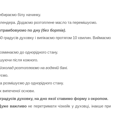
ибираємо білу начинку.
блендера. Додаємо розтоплене масло та перемішуємо.
 утрамбовуємо по дну
(без бортів)
.
60 градусів духовку і випікаємо протягом 10 хвилин. Виймаємо
озминаємо до однорідного стану.
шуючи після кожного.
Шоколад розтоплюємо на водяній бані.
уємо.
а розмішуємо до однорідного стану.
 випеченої основи.
градусів духовку, на дно якої ставимо форму з окропом.
Дуже важливо
не перетримати чізкейк у духовці, інакше при