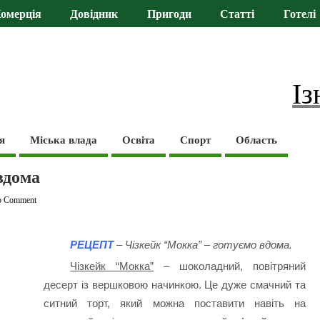
омерція
Довідник
Пригоди
Статті
Готелі
Із
я
Міська влада
Освіта
Спорт
Область
вдома
o Comment
РЕЦЕПТ
– Чізкейк “Мокка” – готуємо вдома.
Чізкейк “Мокка”
– шоколадний, повітряний
десерт із вершковою начинкою. Це дуже смачний та
ситний торт, який можна поставити навіть на