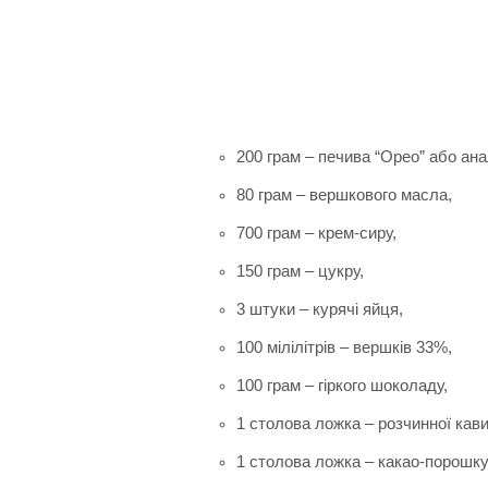
200 грам – печива “Орео” або ана
80 грам – вершкового масла,
700 грам – крем-сиру,
150 грам – цукру,
3 штуки – курячі яйця,
100 мілілітрів – вершків 33%,
100 грам – гіркого шоколаду,
1 столова ложка – розчинної кави
1 столова ложка – какао-порошку