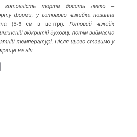
и готовність торта досить легко –
рту форми, у готового чізкейка повинна
дина
(5-6 см в центрі)
. Готовий чізкейк
имкненій відкритій духовці, потім виймаємо
натній температурі. Після цього ставимо у
краще на ніч.
E
m
ail