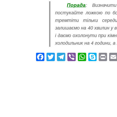
Порада
: Визначит
постукайте ложкою по бо
тремтіти тільки сере
залишаємо на 40 хвилин у в
і даємо охолонути при кім
холодильник на 4 години, а 
Fa
T
Te
Vi
W
S
Pr
ce
wi
le
be
ha
ky
in
bo
tte
gr
r
ts
pe
t
ok
r
a
A
m
pp