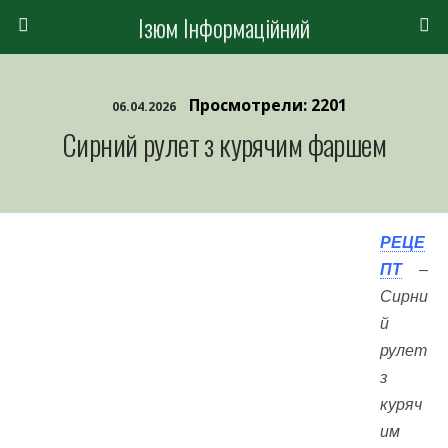
Ізюм Інформаційний
Просмотрели: 2201
06.04.2026
Сирний рулет з курячим фаршем
РЕЦЕ
ПТ
–
Сирни
й
рулет
з
куряч
им