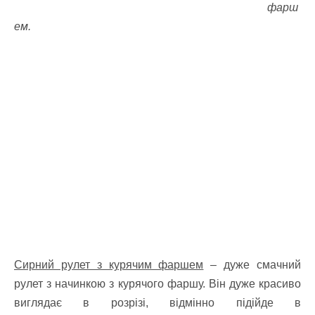
фарш
ем.
Сирний рулет з курячим фаршем
– дуже смачний
рулет з начинкою з курячого фаршу. Він дуже красиво
виглядає в розрізі, відмінно підійде в