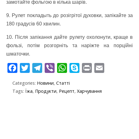
замотайте фольгою в кілька шарів.
9. Рулет покладыть до розігрітої духовки, запікайте за
180 градусів 60 хвилин.
10. Після запікання дайте рулету охолонути, краще в
фользі, потім розгорніть та наріжте на порційні
шматочки.
F
T
T
Vi
W
S
Pr
E
ac
w
el
b
h
k
in
m
Categories:
Новини
,
Статті
e
itt
e
er
at
y
t
ai
Tags:
Їжа
,
Продукти
,
Рецепт
,
Харчування
b
er
gr
s
p
l
o
a
A
e
o
m
p
k
p