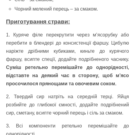
Чорний мелений перець – за смаком.
Приготування страви:
1. Куряче філе перекрутити через м’ясорубку або
перебити в блендері до консистенції фаршу. Цибулю
наріжте дрібними кубиками, киньте до курячого
фаршу, всипте спеції, додайте подрібненого часнику.
Суміш ретельно перемішайте до однорідності,
відставте на деякий час в сторону, щоб м’ясо
просочилося прянощами та овочевим соком.
2. Твердий сир натріть на середній терці. Яйця
розбийте до глибокої ємності, додайте подрібнений
сир, сметану, всипте чорний перець і сіль за смаком.
3. Всі компоненти ретельно перемішайте до
однорідності.