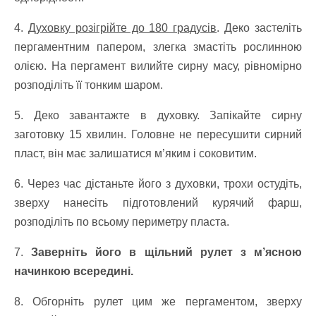
4.
Духовку розігрійте до 180 градусів
. Деко застеліть
пергаментним папером, злегка змастіть рослинною
олією. На пергамент вилийте сирну масу, рівномірно
розподіліть її тонким шаром.
5. Деко завантажте в духовку. Запікайте сирну
заготовку 15 хвилин. Головне не пересушити сирний
пласт, він має залишатися м’яким і соковитим.
6. Через час дістаньте його з духовки, трохи остудіть,
зверху нанесіть підготовлений курячий фарш,
розподіліть по всьому периметру пласта.
7.
Заверніть його в щільний рулет з м’ясною
начинкою всередині.
8. Обгорніть рулет цим же пергаментом, зверху