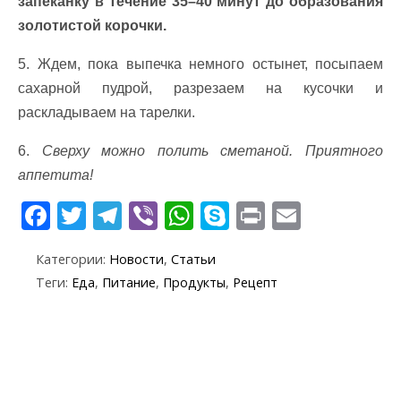
запеканку в течение 35–40 минут до образования
золотистой корочки.
5. Ждем, пока выпечка немного остынет, посыпаем
сахарной пудрой, разрезаем на кусочки и
раскладываем на тарелки.
6.
Сверху можно полить сметаной. Приятного
аппетита!
F
T
T
Vi
W
S
Pr
E
ac
w
el
b
h
k
in
m
Категории:
Новости
,
Статьи
e
itt
e
er
at
y
t
ai
Теги:
Еда
,
Питание
,
Продукты
,
Рецепт
b
er
gr
s
p
l
o
a
A
e
o
m
p
k
p