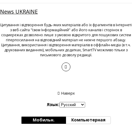
News UKRAINE
Цитування і відтворення будь-яких матеріалів або їх фрагментів в Інтернеті
з веб-сайта "Ізюм Інформаційний" або його каналів і сторінок в
соцмережах дозволено лише з умовою відкритого для пошукових систем
гіперпосилання на відповідний матеріал не нижче першого абзацу.
Цитування, використання і відтворення матеріалів в оффлайн-медіа (в т.ч.
друкованих виданнях), мобільних додатках, SmartTV можливо тільки з
письмового дозволу редакції.
Наверх
Язык:
Мобильн.
Компьютерная