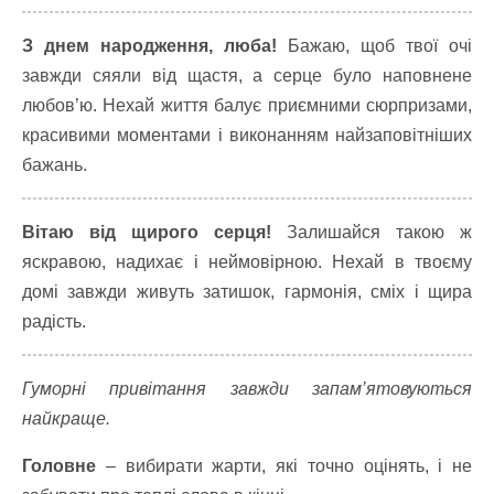
З днем народження, люба!
Бажаю, щоб твої очі
завжди сяяли від щастя, а серце було наповнене
любов’ю. Нехай життя балує приємними сюрпризами,
красивими моментами і виконанням найзаповітніших
бажань.
Вітаю від щирого серця!
Залишайся такою ж
яскравою, надихає і неймовірною. Нехай в твоєму
домі завжди живуть затишок, гармонія, сміх і щира
радість.
Гуморні привітання завжди запам’ятовуються
найкраще.
Головне
– вибирати жарти, які точно оцінять, і не