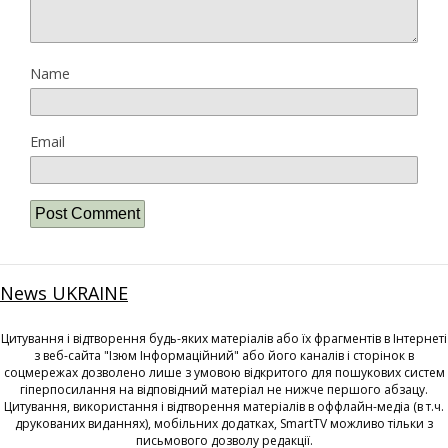
Name
Email
News UKRAINE
Цитування і відтворення будь-яких матеріалів або їх фрагментів в Інтернеті
з веб-сайта "Ізюм Інформаційний" або його каналів і сторінок в
соцмережах дозволено лише з умовою відкритого для пошукових систем
гіперпосилання на відповідний матеріал не нижче першого абзацу.
Цитування, використання і відтворення матеріалів в оффлайн-медіа (в т.ч.
друкованих виданнях), мобільних додатках, SmartTV можливо тільки з
письмового дозволу редакції.