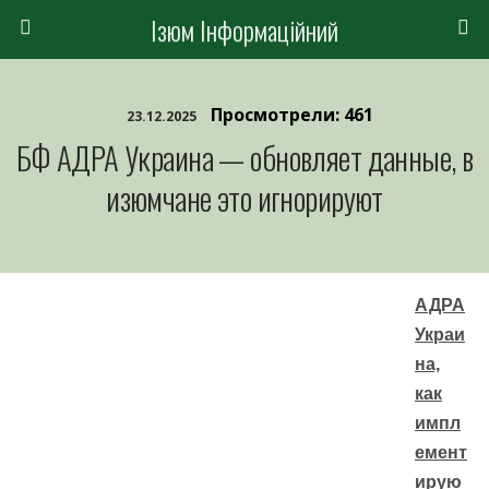
Ізюм Інформаційний
Просмотрели: 461
23.12.2025
БФ АДРА Украина — обновляет данные, в
изюмчане это игнорируют
АДРА
Украи
на,
как
импл
емент
ирую