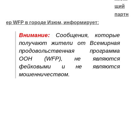
щий
партн
ер WFP в городе Изюм, информирует:
Внимание:
Сообщения, которые
получают жители от Всемирная
продовольственная программа
ООН (WFP), не являются
фейковыми и не являются
мошенничеством.