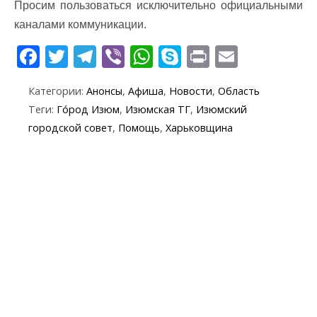
Просим пользоваться исключительно официальными
каналами коммуникации.
F
T
T
Vi
W
S
Pr
E
ac
w
el
b
h
k
in
m
Категории:
Анонсы
,
Афиша
,
Новости
,
Область
e
itt
e
er
at
y
t
ai
Теги:
Го́род Изюм
,
Изюмская ТГ
,
Изюмский
b
er
gr
s
p
l
городской совет
,
Помощь
,
Харьковщина
o
a
A
e
o
m
p
k
p