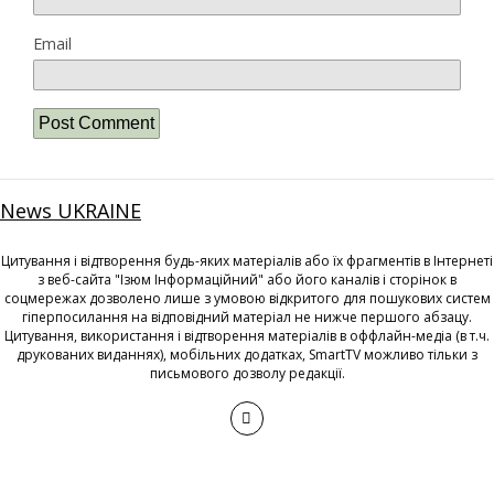
Email
News UKRAINE
Цитування і відтворення будь-яких матеріалів або їх фрагментів в Інтернеті
з веб-сайта "Ізюм Інформаційний" або його каналів і сторінок в
соцмережах дозволено лише з умовою відкритого для пошукових систем
гіперпосилання на відповідний матеріал не нижче першого абзацу.
Цитування, використання і відтворення матеріалів в оффлайн-медіа (в т.ч.
друкованих виданнях), мобільних додатках, SmartTV можливо тільки з
письмового дозволу редакції.