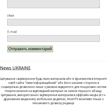
Имя
E-mail
News UKRAINE
Цитування і відтворення будь-яких матеріалів або їх фрагментів в Інтернеті
з веб-сайта "Ізюм Інформаційний" або його каналів і сторінок в
соцмережах дозволено лише з умовою відкритого для пошукових систем
гіперпосилання на відповідний матеріал не нижче першого абзацу.
Цитування, використання і відтворення матеріалів в оффлайн-медіа (в т.ч.
друкованих виданнях), мобільних додатках, SmartTV можливо тільки з
письмового дозволу редакції.