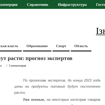
Коммерция
Справочник
Инфраструктура
Гост
Із
ская власть
Образование
Спорт
Область
т расти: прогноз экспертов
ть
3 комментария
По прогнозам экспертов, до конца 2023 года
цены на продукты питания будут постепенно
расти.
Уже осенью,
на некоторые категории товаров