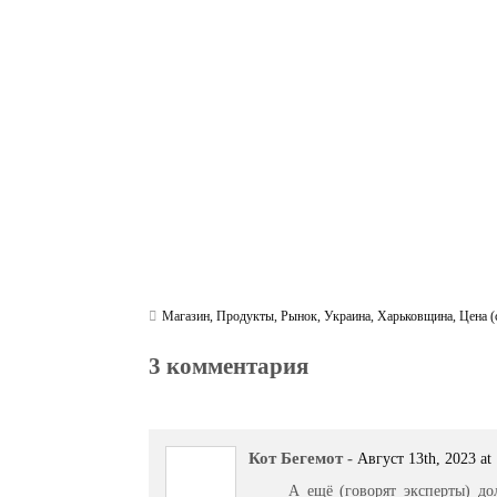
bo
tte
gr
r
ts
pe
t
ok
r
a
A
m
pp
Магазин
,
Продукты
,
Рынок
,
Украина
,
Харьковщина
,
Цена (
3 комментария
Кот Бегемот
-
Август 13th, 2023 at
А ещё (говорят эксперты) до