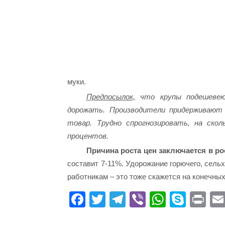
муки.
Предпосылок,
что крупы подешевеют
дорожать. Производители придерживают
товар. Трудно спрогнозировать, на ско
процентов.
Причина роста цен заключается в р
составит 7-11%. Удорожание горючего, сел
работникам – это тоже скажется на конечных
Fa
T
Te
Vi
W
S
Pr
ce
wi
le
be
ha
ky
in