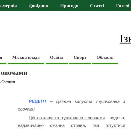
омерція
Довідник
Пригоди
Статті
Готелі
Із
я
Міська влада
Освіта
Спорт
Область
 овочами
o Comment
РЕЦЕПТ
– Цвітна капуста тушкована з
овочами.
Цвітна капуста, тушкована з овочами
– чудова,
надзвичайно смачна страва, яка готується