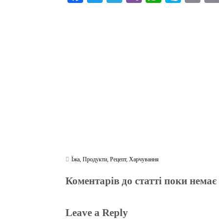
ce
wi
le
be
ha
ky
in
bo
tte
gr
r
ts
pe
t
ok
r
a
A
m
pp
Їжа
,
Продукти
,
Рецепт
,
Харчування
Коментарів до статті поки немає
Leave a Reply