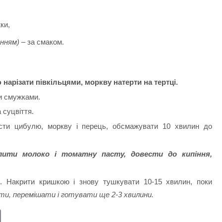
ки,
анням)
– за смаком.
нарізати півкільцями, моркву натерти на тертці.
ти смужками.
 суцвіття.
ласти цибулю, моркву і перець, обсмажувати 10 хвилин до
влити молоко і томатну пасту, довести до кипіння,
и. Накрити кришкою і знову тушкувати 10-15 хвилин, поки
ти, перемішати і готувати ще 2-3 хвилини.
E