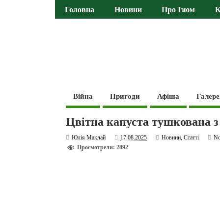
Головна
Новини
Про Ізюм
К
Війна
Пригоди
Афіша
Галере
Цвітна капуста тушкована з
Юлія Маклай
17.08.2025
Новини
,
Статті
N
Просмотрели: 2892