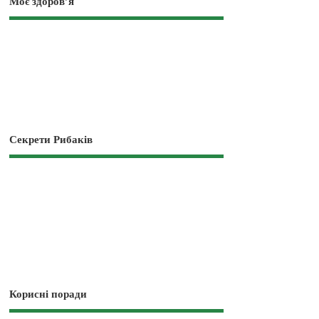
Моє здоров’я
Секрети Рибаків
Корисні поради