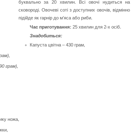
буквально за 20 хвилин. Всі овочі нудиться на
сковороді. Овочеві соті з доступних овочів, відмінно
підійде як гарнір до м’яса або риби.
Час приготування:
25 хвилин для 2-х осіб.
Знадобиться:
Капуста цвітна – 430 грам,
рам),
90 грам),
ику ножа,
жки,