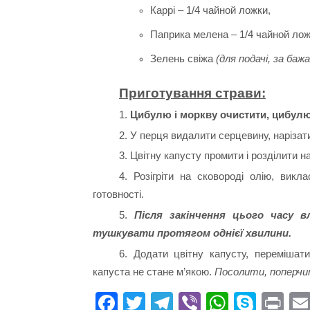
Каррі – 1/4 чайной ложки,
Паприка мелена – 1/4 чайной лож
Зелень свіжа
(для подачі, за баж
Приготування страви:
1.
Цибулю і моркву очистити, цибулю 
2. У перця видалити серцевину, наріза
3. Цвітну капусту промити і розділити на
4. Розігріти на сковороді олію, вик
готовності.
5.
Після закінчення цього часу 
тушкувати протягом однієї хвилини.
6. Додати цвітну капусту, перемішат
капуста не стане м’якою.
Посолити, поперчи
Fa
T
Te
Vi
W
S
Pr