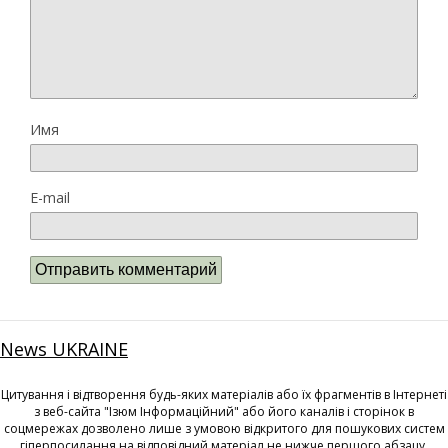
Имя
E-mail
News UKRAINE
Цитування і відтворення будь-яких матеріалів або їх фрагментів в Інтернеті
з веб-сайта "Ізюм Інформаційний" або його каналів і сторінок в
соцмережах дозволено лише з умовою відкритого для пошукових систем
гіперпосилання на відповідний матеріал не нижче першого абзацу.