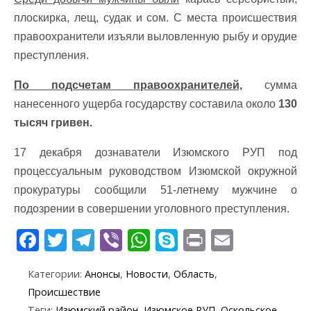
плоскирка, лещ, судак и сом. С места происшествия
правоохранители изъяли выловленную рыбу и орудие
преступления.
По подсчетам правоохранителей,
сумма
нанесенного ущерба государству составила около
130
тысяч гривен.
17 декабря дознаватели Изюмского РУП под
процессуальным руководством Изюмской окружной
прокуратуры сообщили 51-летнему мужчине о
подозрении в совершении уголовного преступления.
F
T
T
Vi
W
S
Pr
E
ac
w
el
b
h
k
in
m
Категории:
Анонсы
,
Новости
,
Область
,
e
itt
e
er
at
y
t
ai
Происшествие
b
er
gr
s
p
l
Теги:
Изюмский район
,
Изюмское РУП
,
Оскольское