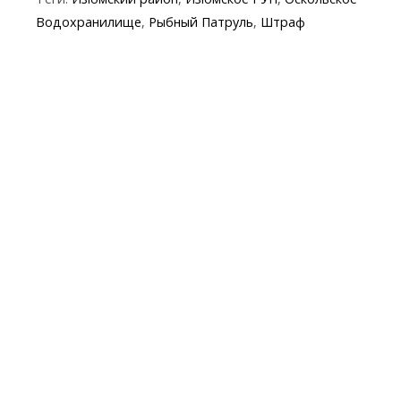
o
a
A
e
Водохранилище
,
Рыбный Патруль
,
Штраф
o
m
p
k
p