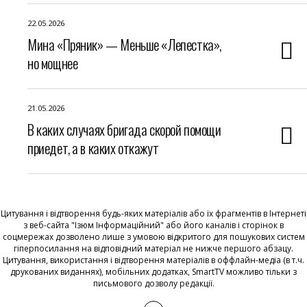
22.05.2026
Мина «Пряник» — Меньше «Лепестка»,
но мощнее
21.05.2026
В каких случаях бригада скорой помощи
приедет, а в каких откажут
Цитування і відтворення будь-яких матеріалів або їх фрагментів в Інтернеті
з веб-сайта "Ізюм Інформаційний" або його каналів і сторінок в
соцмережах дозволено лише з умовою відкритого для пошукових систем
гіперпосилання на відповідний матеріал не нижче першого абзацу.
Цитування, використання і відтворення матеріалів в оффлайн-медіа (в т.ч.
друкованих виданнях), мобільних додатках, SmartTV можливо тільки з
письмового дозволу редакції.