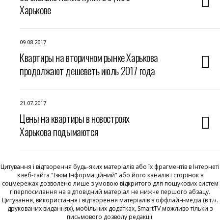
Харькове
09.08.2017
Квартиры на вторичном рынке Харькова
продолжают дешеветь июль 2017 года
21.07.2017
Цены на квартиры в новостроях
Харькова подымаются
Цитування і відтворення будь-яких матеріалів або їх фрагментів в Інтернеті
з веб-сайта "Ізюм Інформаційний" або його каналів і сторінок в
соцмережах дозволено лише з умовою відкритого для пошукових систем
гіперпосилання на відповідний матеріал не нижче першого абзацу.
Цитування, використання і відтворення матеріалів в оффлайн-медіа (в т.ч.
друкованих виданнях), мобільних додатках, SmartTV можливо тільки з
письмового дозволу редакції.