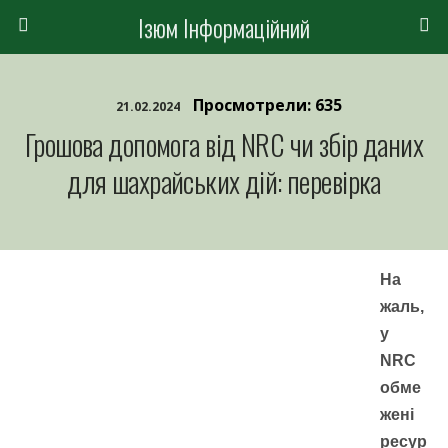
Ізюм Інформаційний
Просмотрели: 635
21.02.2024
Грошова допомога від NRC чи збір даних
для шахрайських дій: перевірка
На
жаль,
у
NRC
обме
жені
ресур