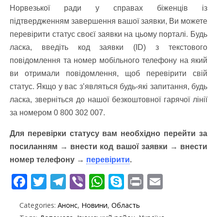
Норвезької ради у справах біженців із
підтвердженням завершення вашої заявки, Ви можете
перевірити статус своєї заявки на цьому порталі. Будь
ласка, введіть код заявки (ID) з текстового
повідомлення та номер мобільного телефону на який
ви отримали повідомлення, щоб перевірити свій
статус. Якщо у вас з’являться будь-які запитання, будь
ласка, зверніться до нашої безкоштовної гарячої лінії
за номером 0 800 302 007.
Для перевірки статусу вам необхідно перейти за
посиланням → внести код вашої заявки → внести
номер телефону →
перевірити
.
F
T
T
Vi
W
S
Pr
E
ac
w
el
b
h
k
in
m
Categories:
Анонс
,
Новини
,
Область
e
itt
e
er
at
y
t
ai