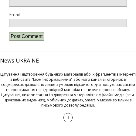
Email
News UKRAINE
Цитування і відтворення будь-яких матеріалів або їх фрагментів в Інтернеті
з веб-сайта "Ізюм Інформаційний" або його каналів і сторінок в
соцмережах дозволено лише з умовою відкритого для пошукових систем
гіперпосилання на відповідний матеріал не нижче першого абзацу.
Цитування, використання і відтворення матеріалів в оффлайн-медіа (в т.ч.
друкованих виданнях), мобільних додатках, SmartTV можливо тільки з
письмового дозволу редакції.