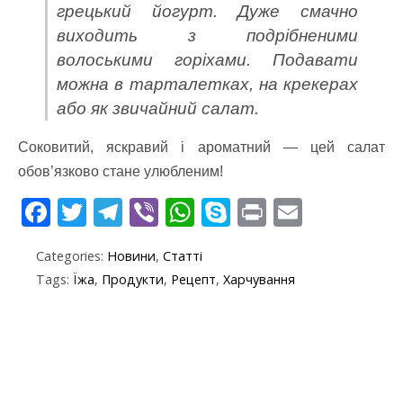
грецький йогурт.
Дуже смачно
виходить з подрібненими
волоськими горіхами.
Подавати
можна в тарталетках, на крекерах
або як звичайний салат.
Соковитий, яскравий і ароматний — цей салат
обов’язково стане улюбленим!
F
T
T
Vi
W
S
Pr
E
ac
w
el
b
h
k
in
m
Categories:
Новини
,
Статті
e
itt
e
er
at
y
t
ai
Tags:
Їжа
,
Продукти
,
Рецепт
,
Харчування
b
er
gr
s
p
l
o
a
A
e
o
m
p
k
p