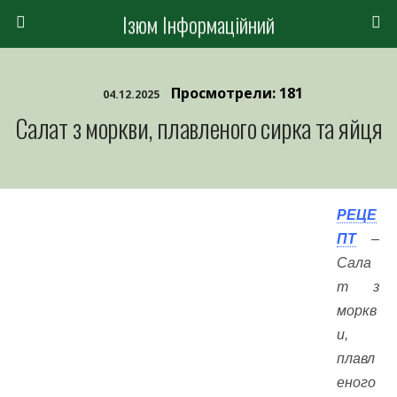
Ізюм Інформаційний
Просмотрели: 181
04.12.2025
Салат з моркви, плавленого сирка та яйця
РЕЦЕ
ПТ
–
Сала
т з
моркв
и,
плавл
еного