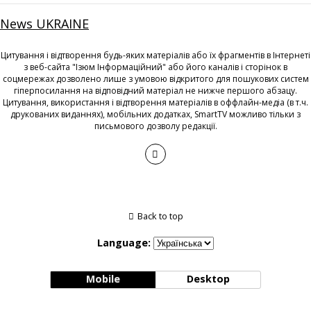
News UKRAINE
Цитування і відтворення будь-яких матеріалів або їх фрагментів в Інтернеті
з веб-сайта "Ізюм Інформаційний" або його каналів і сторінок в
соцмережах дозволено лише з умовою відкритого для пошукових систем
гіперпосилання на відповідний матеріал не нижче першого абзацу.
Цитування, використання і відтворення матеріалів в оффлайн-медіа (в т.ч.
друкованих виданнях), мобільних додатках, SmartTV можливо тільки з
письмового дозволу редакції.
Back to top
Language:
Mobile
Desktop