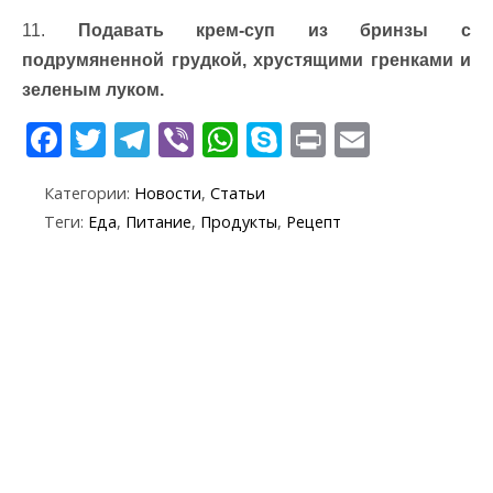
11.
Подавать крем-суп из бринзы с
подрумяненной грудкой, хрустящими гренками и
зеленым луком.
F
T
T
Vi
W
S
Pr
E
ac
w
el
b
h
k
in
m
Категории:
Новости
,
Статьи
e
itt
e
er
at
y
t
ai
Теги:
Еда
,
Питание
,
Продукты
,
Рецепт
b
er
gr
s
p
l
o
a
A
e
o
m
p
k
p