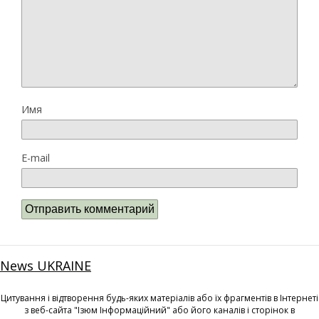
Имя
E-mail
News UKRAINE
Цитування і відтворення будь-яких матеріалів або їх фрагментів в Інтернеті
з веб-сайта "Ізюм Інформаційний" або його каналів і сторінок в