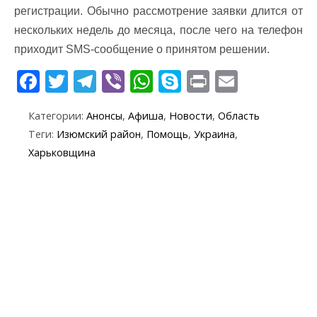
регистрации. Обычно рассмотрение заявки длится от
нескольких недель до месяца, после чего на телефон
приходит SMS-сообщение о принятом решении.
F
T
T
Vi
W
S
Pr
E
ac
w
el
b
h
k
in
m
Категории:
Анонсы
,
Афиша
,
Новости
,
Область
e
itt
e
er
at
y
t
ai
Теги:
Изюмский район
,
Помощь
,
Украина
,
b
er
gr
s
p
l
Харьковщина
o
a
A
e
o
m
p
k
p