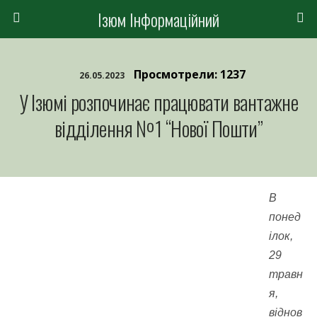
Ізюм Інформаційний
Просмотрели: 1237
26.05.2023
У Ізюмі розпочинає працювати вантажне
відділення №1 “Нової Пошти”
В
понед
ілок,
29
травн
я,
віднов