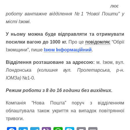
лює
роботу вантажне відділення №1 “Нової Пошти” у
місті Ізюмі.
У ньому можна буде відправляти та отримувати
посилки вагою до 1000 кг.
Про це
повідомляє
“Обрії
Ізюмщини”, пише
Ізюм Інформаційний
.
Відділення розташоване за адресою:
м. Ізюм, вул.
Лондонська
(колишня вул. Пролетарська, р-н.
ІОМЗа)
№1-0.
Режим роботи з 8 до 16 години без вихідних.
Компанія “Нова Пошта” поруч з відділенням
облаштувала також укриття на випадок повітрянної
тривоги.