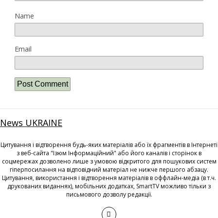
Name
Email
News UKRAINE
Цитування і відтворення будь-яких матеріалів або їх фрагментів в Інтернеті
з веб-сайта "Ізюм Інформаційний" або його каналів і сторінок в
соцмережах дозволено лише з умовою відкритого для пошукових систем
гіперпосилання на відповідний матеріал не нижче першого абзацу.
Цитування, використання і відтворення матеріалів в оффлайн-медіа (в т.ч.
друкованих виданнях), мобільних додатках, SmartTV можливо тільки з
письмового дозволу редакції.