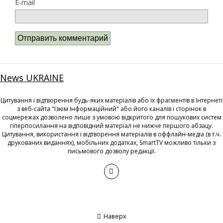
E-mail
News UKRAINE
Цитування і відтворення будь-яких матеріалів або їх фрагментів в Інтернеті
з веб-сайта "Ізюм Інформаційний" або його каналів і сторінок в
соцмережах дозволено лише з умовою відкритого для пошукових систем
гіперпосилання на відповідний матеріал не нижче першого абзацу.
Цитування, використання і відтворення матеріалів в оффлайн-медіа (в т.ч.
друкованих виданнях), мобільних додатках, SmartTV можливо тільки з
письмового дозволу редакції.
Наверх