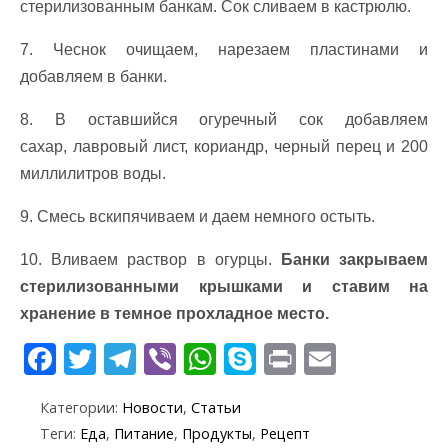
стерилизованным банкам. Сок сливаем в кастрюлю.
7. Чеснок очищаем, нарезаем пластинами и
добавляем в банки.
8. В оставшийся огуречный сок добавляем
сахар, лавровый лист, кориандр, черный перец и 200
миллилитров воды.
9. Смесь вскипячиваем и даем немного остыть.
10. Вливаем раствор в огурцы.
Банки закрываем
стерилизованными крышками и ставим на
хранение в темное прохладное место.
F
T
T
Vi
W
S
Pr
E
ac
w
el
b
h
k
in
m
Категории:
Новости
,
Статьи
e
itt
e
er
at
y
t
ai
Теги:
Еда
,
Питание
,
Продукты
,
Рецепт