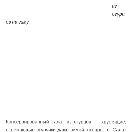
из
огурц
ов на зиму.
Консервированный салат из огурцов
— хрустящие,
освежающие огурчики даже зимой это просто. Салат