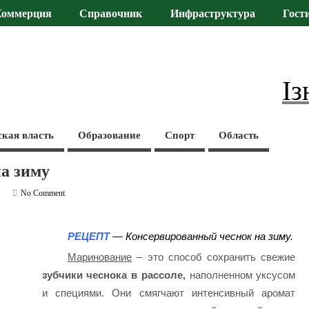
Коммерция
Справочник
Инфраструктура
Гост
Із
ская власть
Образование
Спорт
Область
а зиму
и
No Comment
РЕЦЕПТ
— Консервированный чеснок на зиму.
Маринование
– это способ сохранить свежие
зубчики чеснока в рассоле,
наполненном уксусом
и специями. Они смягчают интенсивный аромат