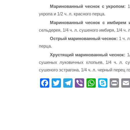
Маринованный чеснок с укропом:
1
укропа и 1/2 ч. л. красного перца.
Маринованный чеснок с имбирем и
сельдерея, 1/4 ч. л. сушеного имбиря, 1/4 ч. л
Острый маринованный чеснок:
1 ч. л
перца.
Хрустящий маринованный чеснок:
1/
сушеных луковичных хлопьев, 1/4 ч. л. суш
сушеного эстрагона, 1/4 ч. л. черный перец 
Fa
T
Te
Vi
W
S
Pr
ce
wi
le
be
ha
ky
in
bo
tte
gr
r
ts
pe
t
ok
r
a
A
m
pp