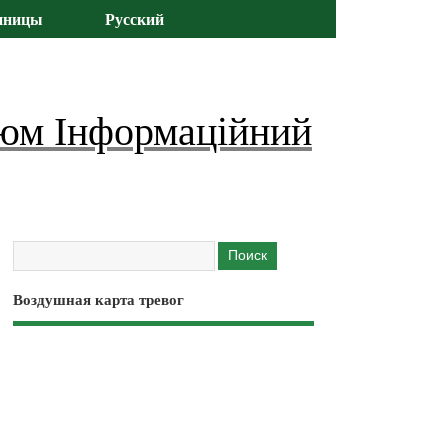
иницы
Русский
юм Інформаційний
Воздушная карта тревог