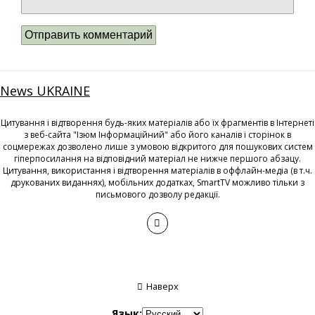
News UKRAINE
Цитування і відтворення будь-яких матеріалів або їх фрагментів в Інтернеті
з веб-сайта "Ізюм Інформаційний" або його каналів і сторінок в
соцмережах дозволено лише з умовою відкритого для пошукових систем
гіперпосилання на відповідний матеріал не нижче першого абзацу.
Цитування, використання і відтворення матеріалів в оффлайн-медіа (в т.ч.
друкованих виданнях), мобільних додатках, SmartTV можливо тільки з
письмового дозволу редакції.
Наверх
Язык: