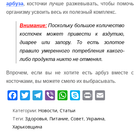
арбуза
, косточки лучше разжевывать, чтобы помочь
организму усвоить весь их полезный комплекс.
Внимание:
Поскольку большое количество
косточек может привести к вздутию,
диарее или запору. То есть золотое
правило умеренного потребления какого-
либо продукта никто не отменял.
Впрочем, если вы не хотите есть арбуз вместе с
косточками, вы можете смело их выбрасывать.
F
T
T
Vi
W
S
Pr
E
ac
w
el
b
h
k
in
m
Категории:
Новости
,
Статьи
e
itt
e
er
at
y
t
ai
Теги:
Здоровья
,
Питание
,
Совет
,
Украина
,
b
er
gr
s
p
l
Харьковщина
o
a
A
e