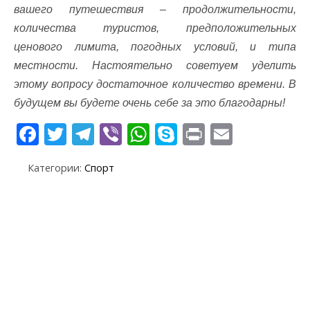
вашего путешествия – продолжительности,
количества туристов, предположительных
ценового лимита, погодных условий, и типа
местности. Настоятельно советуем уделить
этому вопросу достаточное количество времени. В
будущем вы будете очень себе за это благодарны!
F
T
T
Vi
W
S
Pr
E
ac
w
el
b
h
k
in
m
Категории:
Спорт
e
itt
e
er
at
y
t
ai
b
er
gr
s
p
l
o
a
A
e
o
m
p
k
p