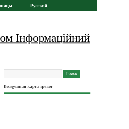
иницы
Русский
юм Інформаційний
Воздушная карта тревог