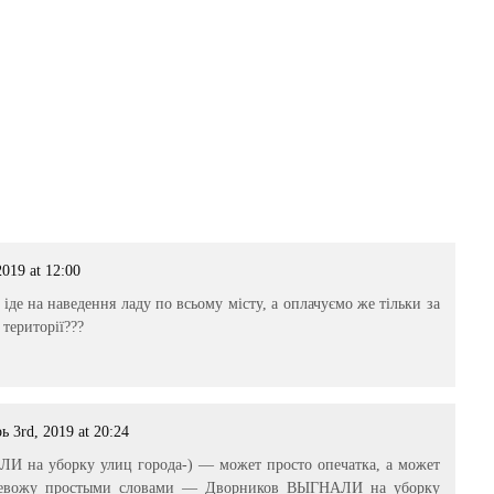
2019 at 12:00
іде на наведення ладу по всьому місту, а оплачуємо же тільки за
території???
ь 3rd, 2019 at 20:24
на уборку улиц города-) — может просто опечатка, а может
ревожу простыми словами — Дворников ВЫГНАЛИ на уборку