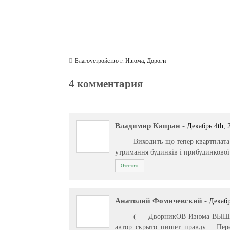
Благоустройство г. Изюма
,
Дороги
4 комментария
Владимир Капран
-
Декабрь 4th, 
Виходить що тепер квартплата 
утримання будинків і прибудинкової 
Ответить
Анатолий Фомичевский
-
Декабр
( — ДворникОВ Изюма ВЫШЛИ 
автор скрыто пишет правду… Пе