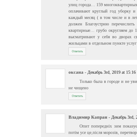
улиц города… 159 многоквартирных 
оплачивают круглый год уборку и 
каждый месяц ( в том числе и в л
должен Благоустрию перечислит
квартирные… грубо округляем до 
высматривают у себя во дворах с
жильцами в отдельном пункте услу
Ответить
оксана
-
Декабрь 3rd, 2019 at 15:16
Только была в городе и не уви
не чищено
Ответить
Владимир Капран
-
Декабрь 3rd, 
Опит попередніх зим показує 
потім усе це,після морозів, перетво