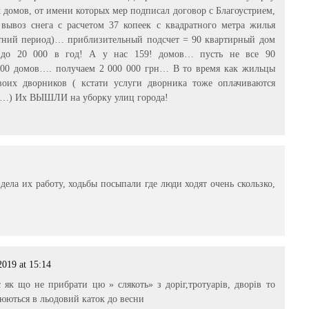
домов, от имени которых мер подписал договор с Благоустрием,
вывоз снега с расчетом 37 копеек с квадратного метра жилья
етний период)… приблизительный подсчет = 90 квартирный дом
ь до 20 000 в год! А у нас 159! домов… пусть не все 90
100 домов…. получаем 2 000 000 грн… В то время как жильцы
воих дворников ( кстати услуги дворника тоже оплачиваются
г…) Их ВЫШЛИ на уборку улиц города!
дела их работу, ходьбы посыпали где люди ходят очень скользко,
2019 at 15:14
як що не прибрати цю » слякоть» з доріг,тротуарів, дворів то
рюються в льодовий каток до весни