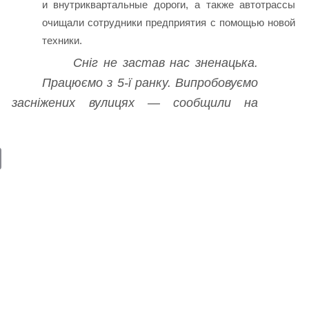
и внутриквартальные дороги, а также автотрассы
очищали сотрудники предприятия с помощью новой
техники.
Сніг не застав нас зненацька.
Працюємо з 5-ї ранку. Випробовуємо
а засніжених вулицях — сообщили на
E
m
ail