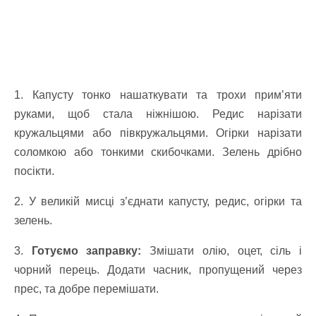
1. Капусту тонко нашаткувати та трохи прим’яти
руками, щоб стала ніжнішою.
Редис нарізати
кружальцями або півкружальцями.
Огірки нарізати
соломкою або тонкими скибочками.
Зелень дрібно
посікти.
2. У великій мисці з’єднати капусту, редис, огірки та
зелень.
3.
Готуємо заправку:
Змішати олію, оцет, сіль і
чорний перець.
Додати часник, пропущений через
прес, та добре перемішати.