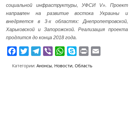
социальной инфраструктуры, УФСИ V». Проект
направлен на развитие востока Украины и
внедряется в 3-х областях: Днепропетровской,
Харьковской и Запорожской. Реализация проекта
продлится до конца 2018 года.
F
T
T
Vi
W
S
Pr
E
ac
w
el
b
h
k
in
m
Категории:
Анонсы
,
Новости
,
Область
e
itt
e
er
at
y
t
ai
b
er
gr
s
p
l
o
a
A
e
o
m
p
k
p