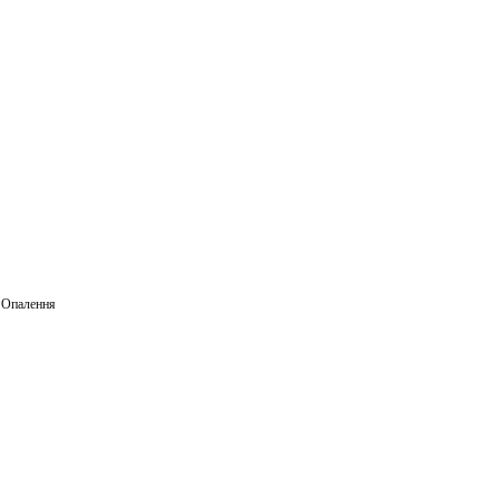
ail
,
Опалення