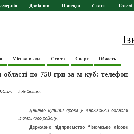
омерція
Довідник
Пригоди
Статті
Готелі
Із
я
Міська влада
Освіта
Спорт
Область
 області по 750 грн за м куб: телефон
,
Область
No Comment
Дешево купити дрова у Харківській області
Ізюмського району.
Державне підприємство “Ізюмське лісове