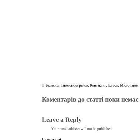
bo
tte
gr
r
ts
pe
t
ok
r
a
A
m
pp
Балаклія
,
Ізюмський район
,
Контакти
,
Лісгосп
,
Місто Ізюм
Коментарів до статті поки немає
Leave a Reply
Your email address will not be published.
Comment