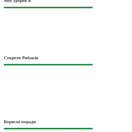
Моє здоров’я
Секрети Рибаків
Корисні поради