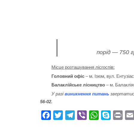
порід — 750 г
Місце розташування лісгоспів:
Головний офіс
– м. Ізюм, вул. Ентузіаст
Балаклійське лісництво
– м. Балаклія
У разі
виникнення питань
звертатися
56-02.
Fa
T
Te
Vi
W
S
Pr
ce
wi
le
be
ha
ky
in