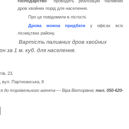
господарство”
проводить реалізацію паливних
дров хвойних порід для населення.
Про це повідомили в лісгоспі.
Дрова можна придбати
у офісах всіх
лісництвах району.
Вартість паливних дров хвойних
рн за 1 м. куб. для населення.
ів, 23.
, вул. Партизанська, 8
 до торгівельного агента — Віра Вікторівна:
т
ел. 050-620-
E
m