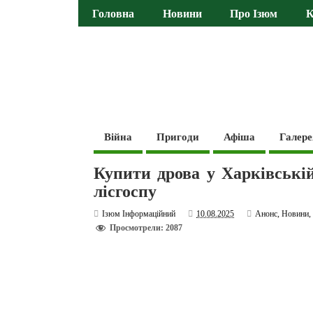
Головна
Новини
Про Ізюм
К
Війна
Пригоди
Афіша
Галере
Купити дрова у Харківській
лісгоспу
Ізюм Інформаційний
10.08.2025
Анонс
,
Новини
Просмотрели: 2087